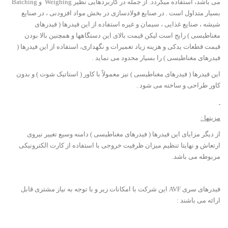
می باشد، استفاده میگردد. از جمله در کاربردهایی نظیر Weighing و Batching
بسیار متداول است . در صنایع فولادسازی در بخش مواد افزودنی ، در صنایع
شیشه ، صنایع غذایی ، سیمان و غیره استفاده از این فیدرها ( فیدرهای
مغناطیسی ) رایج است لیکن قیمت بالای این دستگاهها و همچنین بالا بودن
قیمت قطعات یدکی و هزینه زیاد تعمیرات و نگهداری، استفاده از این فیدرها (
فیدرهای مغناطیسی ) را بسیار محدود می نماید .
این فیدرها ( فیدرهای مغناطیسی ) نیز معمولاً با کاور ( استاتیک شوت ) و بدون
کاور طراحی و ساخته می شود .
مزیتها :
از ديگر مزايای اين فيدرها ( فیدرهای مغناطیسی ) دامنه وسيع تغيير نيروی
ارتعاش و نهايتا تنظيم ميزان ظرفيت خروجی با استفاده از کارت الکترونيکی
مربوطه می باشد.
فيدرهای سری AVF اين شرکت با امکانات زير و با توجه به نياز مشتری قابل
ارائه می باشند :