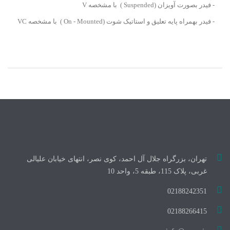
- فيدر بصورت آويزان (Suspended ) با مشخصه V
- فيدر بهمراه پايه تعليق و استاتيک شوت (On - Mounted ) با مشخصه VC
تهران، بزرگراه جلال آل احمد، کوی نصر، انتهای خیابان علیالی
غربی، پلاک 115، طبقه 5، واحد 10
02188242351
02188266415