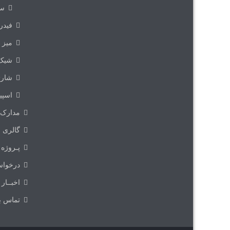
سر
فیدر
میز 
شیک
شارژ
اسپیر
مدارک
گالری
پـروژه 
درخوا
اخبــار
تماس با