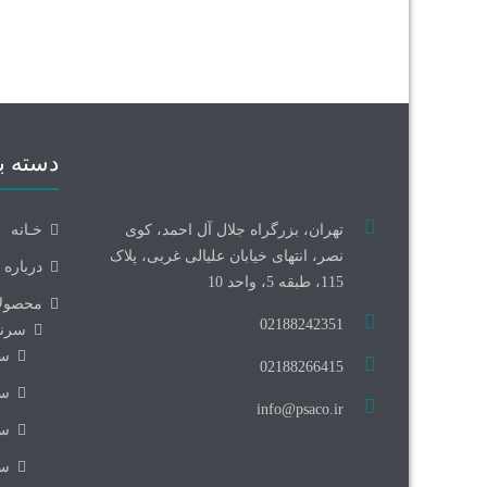
دسته ب
تهران، بزرگراه جلال آل احمد، کوی
خـانه
نصر، انتهای خیابان علیالی غربی، پلاک
درباره 
115، طبقه 5، واحد 10
محصول
02188242351
سرند
سر
02188266415
سر
info@psaco.ir
سر
سر