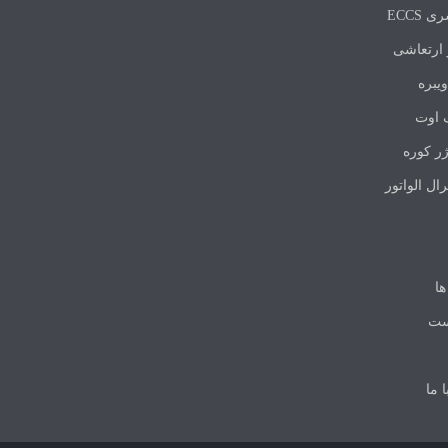
ی ECCS
 ارتعاشی
ویبره
 اوت
ر کوره
ال الواتور
ها
ست
 ما