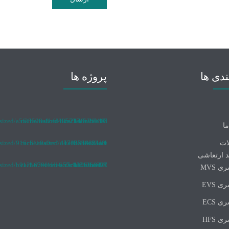
ندی ها
پروژه ها
ما
ات
 ارتعاشی
ی MVS
ی EVS
ی ECS
ی HFS